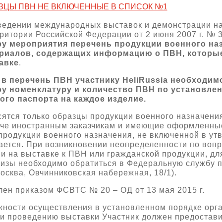
ЗЦЫ ПВН НЕ ВКЛЮЧЕННЫЕ В СПИСОК №1
едении международных выставок и демонстрации на
ритории Российской Федерации от 2 июня 2007 г. № 
у мероприятия перечень продукции военного наз
риалов, содержащих информацию о ПВН, которые
авке
.
в перечень ПВН участнику HeliRussia необходимо
ру номенклатуру и количество ПВН по установле
ого паспорта на каждое изделие.
ятся только образцы продукции военного назначения
аче иностранным заказчикам и имеющие оформленны
продукции военного назначения, не включенной в 
ается. При возникновении неопределенности по вопр
и на выставке к ПВН или гражданской продукции, дл
изы необходимо обратиться в Федеральную службу п
Москва, Овчинниковская набережная, 18/1).
ен приказом ФСВТС № 20 – ОД от 13 мая 2015 г.
жности осуществления в установленном порядке орг
 и проведению выставки Участник должен предостави