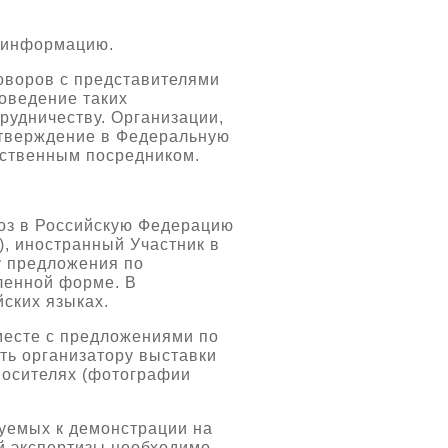
ю информацию.
оворов с представителями
оведение таких
рудничеству. Организации,
утверждение в Федеральную
рственным посредником.
оз в Российскую Федерацию
, иностранный Участник в
у предложения по
ленной форме. В
ских языках.
месте с предложениями по
ть организатору выставки
осителях (фотографии
уемых к демонстрации на
й экспертизы необходимо