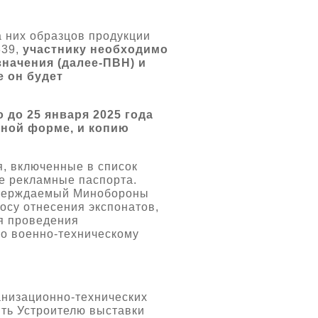
 них образцов продукции
339,
участнику необходимо
начения (далее-ПВН) и
 он будет
 до 25 января 2025 года
нной форме, и копию
, включенные в список
е рекламные паспорта.
утверждаемый Минобороны
осу отнесения экспонатов,
я проведения
о военно-техническому
анизационно-технических
ть Устроителю выставки