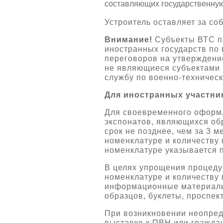
составляющих государственную
Устроитель оставляет за с
Внимание!
Субъекты ВТС пр
иностранных государств по
переговоров на утверждени
не являющиеся субъектами 
службу по военно-техническ
Для иностранных участни
Для своевременного оформ
экспонатов, являющихся об
срок не позднее, чем за 3 
номенклатуре и количеству
номенклатуре указывается п
В целях упрощения процеду
номенклатуре и количеству
информационные материалы
образцов, буклеты, проспекты
При возникновении неопред
выставке к ПВН или гражда