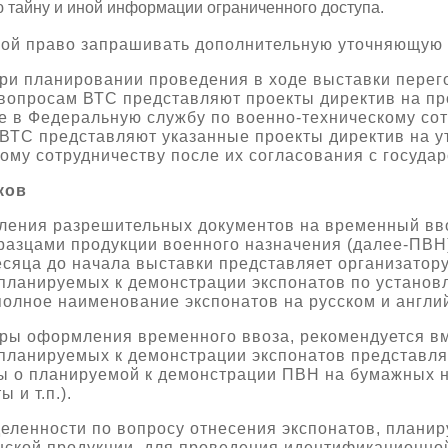
 тайну и иной информации ограниченного доступа.
обой право запрашивать дополнительную уточняющу
и планировании проведения в ходе выставки перег
 вопросам ВТС представляют проекты директив на пр
е в Федеральную службу по военно-техническому сот
ВТС представляют указанные проекты директив на 
ому сотрудничеству после их согласования с госуда
ков
ления разрешительных документов на временный вв
разцами продукции военного назначения (далее-ПВН)
месяца до начала выставки представляет организатор
 планируемых к демонстрации экспонатов по установ
олное наименование экспонатов на русском и англий
ры оформления временного ввоза, рекомендуется в
 планируемых к демонстрации экспонатов представля
 о планируемой к демонстрации ПВН на бумажных н
 и т.п.).
еленности по вопросу отнесения экспонатов, планир
нской продукции, для проведения идентификационно