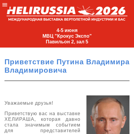
4-
5
4-5 июня
МВЦ "Крокус Экспо"
июня
Павильон 2, зал 5
МВЦ
"Крокус
Приветствие Путина Владимира
Экспо"
Владимировича
Павильон
2,
зал
5
Уважаемые друзья!
+7
(495)
Приветствую вас на выставке
477-
ХЕЛИРАША, которая давно
33-81
стала значимым событием
nguage
для представителей