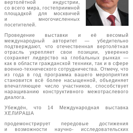
вертолётной индустрии,
О выставке
со всего мира, гостеприимной
площадкой для москвичей
ограмма
Партнеры выставки
и многочисленных
посетителей.
астники
Крокус Экспо
Для участников
Проведение выставки и её весомый
международный авторитет — убедительно
Даты будущих выставок
Для посетителей
Заявка на участие
подтверждают, что отечественная вертолётная
Для СМИ
Место проведения HeliRussia
отрасль укрепляет свои позиции, уверенно
Документы
Заочное участие
сохраняет лидерство на глобальных рынках —
Архив
Аккредитация прессы
как в области гражданской техники, так и в сфере
Схема проезда
Контакты
Прилет на выставку
военно-технического сотрудничества. Отмечу, что
Условия инфопартнёрства
из года в год программа вашего мероприятия
Правила доступа и пребывания Крокус Экспо
Основные требования МВЦ «Крокус Экспо»
становится всё более насыщенной, объединяет
Положение об аккредитации
впечатляющее число участников, способствует
наращиванию конструктивного межотраслевого
Публикации о выставке
диалога.
Убеждён, что 14 Международная выставка
Пресс-релизы
ХЕЛИРАША
продемонстрирует передовые достижения
и возможности научно- исследовательских