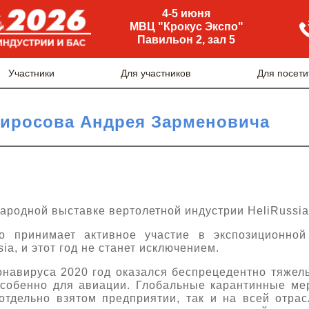
4-5 июня
МВЦ "Крокус Экспо"
Павильон 2, зал 5
Участники
Для участников
Для посети
тиросова Андрея Зарменовича
ародной выставке вертолетной индустрии HeliRussia
о принимает активное участие в экспозиционной
a, и этот год не станет исключением.
онавируса 2020 год оказался беспрецедентно тяжел
особенно для авиации. Глобальные карантинные ме
отдельно взятом предприятии, так и на всей отрас