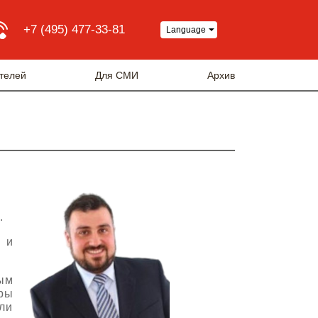
+7 (495) 477-33-81
Language
телей
Для СМИ
Архив
.
 и
ым
ры
ли