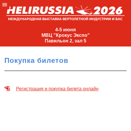
4-
5
4-5 июня
МВЦ "Крокус Экспо"
июня
Павильон 2, зал 5
МВЦ
"Крокус
Покупка билетов
Экспо"
Павильон
2,
зал
Регистрация и покупка билета онлайн
5
+7
(495)
477-
33-81
nguage