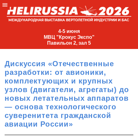
4-
5
4-5 июня
МВЦ "Крокус Экспо"
июня
Павильон 2, зал 5
МВЦ
"Крокус
Дискуссия «Отечественные
Экспо"
разработки: от авионики,
Павильон
комплектующих и крупных
2,
узлов (двигатели, агрегаты) до
зал
новых летательных аппаратов
5
— основа технологического
+7
(495)
суверенитета гражданской
477-
авиации России»
33-81
nguage