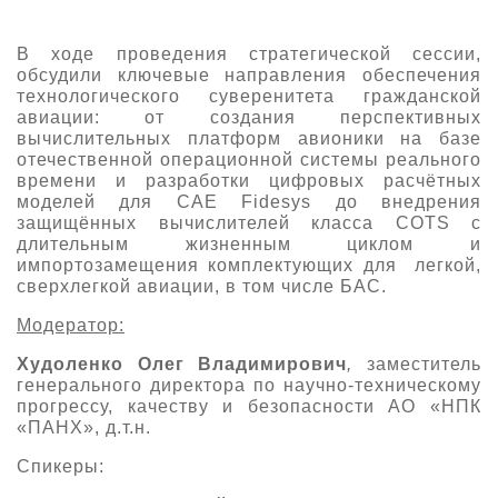
О выставке
В ходе проведения стратегической сессии,
ограмма
Партнеры выставки
обсудили ключевые направления обеспечения
астники
технологического суверенитета гражданской
Крокус Экспо
авиации: от создания перспективных
Для участников
вычислительных платформ авионики на базе
Даты будущих выставок
Для посетителей
отечественной операционной системы реального
Заявка на участие
времени и разработки цифровых расчётных
Для СМИ
Место проведения HeliRussia
Документы
моделей для CAE Fidesys до внедрения
Заочное участие
Архив
защищённых вычислителей класса COTS с
Аккредитация прессы
Схема проезда
длительным жизненным циклом и
Контакты
Прилет на выставку
импортозамещения комплектующих для легкой,
Условия инфопартнёрства
Правила доступа и пребывания Крокус Экспо
сверхлегкой авиации, в том числе БАС.
Основные требования МВЦ «Крокус Экспо»
Положение об аккредитации
Модератор:
Публикации о выставке
Худоленко Олег Владимирович
,
заместитель
генерального директора по научно-техническому
прогрессу, качеству и безопасности АО «НПК
Пресс-релизы
«ПАНХ», д.т.н.
Спикеры: