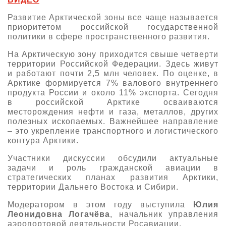
О выставке
Развитие Арктической зоны все чаще называется
приоритетом российской государственной
ограмма
Партнеры выставки
политики в сфере пространственного развития.
астники
Крокус Экспо
На Арктическую зону приходится свыше четверти
Для участников
территории Российской Федерации. Здесь живут
Даты будущих выставок
Для посетителей
Заявка на участие
и работают почти 2,5 млн человек. По оценке, в
Арктике формируется 7% валового внутреннего
Для СМИ
Место проведения HeliRussia
Документы
продукта России и около 11% экспорта. Сегодня
Заочное участие
Архив
Аккредитация прессы
в российской Арктике осваиваются
Схема проезда
Контакты
месторождения нефти и газа, металлов, других
Прилет на выставку
полезных ископаемых. Важнейшее направление
Условия инфопартнёрства
Правила доступа и пребывания Крокус Экспо
– это укрепление транспортного и логистического
Основные требования МВЦ «Крокус Экспо»
контура Арктики.
Положение об аккредитации
Участники дискуссии обсудили актуальные
Публикации о выставке
задачи и роль гражданской авиации в
стратегических планах развития Арктики,
Пресс-релизы
территории Дальнего Востока и Сибири.
Модератором в этом году выступила
Юлия
Леонидовна Логачёва
, начальник управления
аэропортовой деятельности Росавиации.