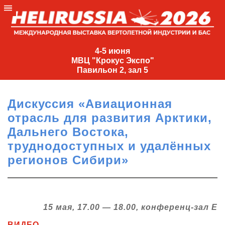
4-
5
4-5 июня
МВЦ "Крокус Экспо"
июня
Павильон 2, зал 5
МВЦ
"Крокус
Дискуссия «Авиационная
Экспо"
отрасль для развития Арктики,
Павильон
Дальнего Востока,
2,
труднодоступных и удалённых
зал
регионов Сибири»
5
+7
(495)
477-
33-81
15 мая, 17.00 — 18.00, конференц-зал Е
nguage
ВИДЕО