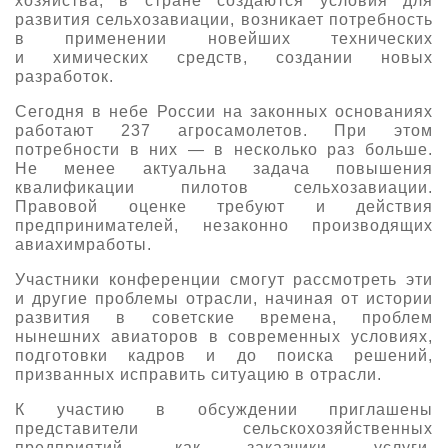
хозяйства, в стране создаются условия для
развития сельхозавиации, возникает потребность
О выставке
в применении новейших технических
ограмма
Партнеры выставки
и химических средств, создании новых
разработок.
астники
Крокус Экспо
Сегодня в небе России на законных основаниях
Для участников
работают 237 агросамолетов. При этом
Даты будущих выставок
Для посетителей
Заявка на участие
потребности в них — в несколько раз больше.
Не менее актуальна задача повышения
Для СМИ
Место проведения HeliRussia
Документы
Заочное участие
квалификации пилотов сельхозавиации.
Архив
Аккредитация прессы
Правовой оценке требуют и действия
Схема проезда
Контакты
предпринимателей, незаконно производящих
Прилет на выставку
Условия инфопартнёрства
авиахимработы.
Правила доступа и пребывания Крокус Экспо
Основные требования МВЦ «Крокус Экспо»
Участники конференции смогут рассмотреть эти
Положение об аккредитации
и другие проблемы отрасли, начиная от истории
развития в советские времена, проблем
Публикации о выставке
нынешних авиаторов в современных условиях,
подготовки кадров и до поиска решений,
Пресс-релизы
призванных исправить ситуацию в отрасли.
К участию в обсуждении приглашены
представители сельскохозяйственных
предприятий, как заказчики услуги,