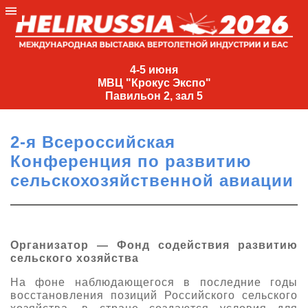
4-
5
4-5 июня
МВЦ "Крокус Экспо"
июня
Павильон 2, зал 5
МВЦ
"Крокус
2-я Всероссийская
Экспо"
Конференция по развитию
Павильон
сельскохозяйственной авиации
2,
зал
5
+7
Организатор — Фонд содействия развитию
(495)
сельского хозяйства
477-
33-81
На фоне наблюдающегося в последние годы
восстановления позиций Российского сельского
nguage