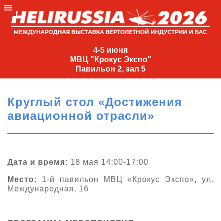
4-
5
4-5 июня
МВЦ "Крокус Экспо"
июня
Павильон 2, зал 5
МВЦ
"Крокус
Круглый стол «Достижения
Экспо"
авиационной отрасли»
Павильон
2,
зал
5
Дата и время:
18 мая 14:00-17:00
+7
Место:
1-й павильон МВЦ «Крокус Экспо», ул.
(495)
Международная, 16
477-
33-81
nguage