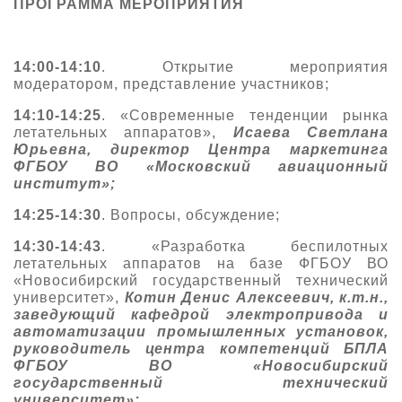
ПРОГРАММА МЕРОПРИЯТИЯ
О выставке
ограмма
Партнеры выставки
14:00-14:10
. Открытие мероприятия
астники
модератором, представление участников;
Крокус Экспо
Для участников
14:10-14:25
. «Современные тенденции рынка
Даты будущих выставок
Для посетителей
Заявка на участие
летательных аппаратов»,
Исаева Светлана
Юрьевна, директор Центра маркетинга
Для СМИ
Место проведения HeliRussia
Документы
Заочное участие
ФГБОУ ВО «Московский авиационный
Архив
Аккредитация прессы
институт»;
Схема проезда
Контакты
Прилет на выставку
14:25-14:30
. Вопросы, обсуждение;
Условия инфопартнёрства
Правила доступа и пребывания Крокус Экспо
Основные требования МВЦ «Крокус Экспо»
14:30-14:43
. «Разработка беспилотных
Положение об аккредитации
летательных аппаратов на базе ФГБОУ ВО
«Новосибирский государственный технический
Публикации о выставке
университет»,
Котин Денис Алексеевич, к.т.н.,
заведующий кафедрой электропривода и
Пресс-релизы
автоматизации промышленных установок,
руководитель центра компетенций БПЛА
ФГБОУ ВО «Новосибирский
государственный технический
университет»;