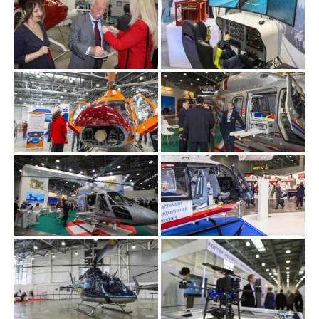
О выставке
ограмма
Партнеры выставки
астники
Крокус Экспо
Для участников
Даты будущих выставок
Для посетителей
Заявка на участие
Для СМИ
Место проведения HeliRussia
Документы
Заочное участие
Архив
Аккредитация прессы
Схема проезда
Контакты
Прилет на выставку
Условия инфопартнёрства
Правила доступа и пребывания Крокус Экспо
Основные требования МВЦ «Крокус Экспо»
Положение об аккредитации
Публикации о выставке
Пресс-релизы