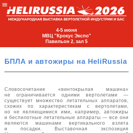
4-
5
4-5 июня
МВЦ "Крокус Экспо"
июня
Павильон 2, зал 5
МВЦ
"Крокус
БПЛА и автожиры на HeliRussia
Экспо"
Павильон
2,
зал
Словосочетание «винтокрылая машина»
не ограничивается одними вертолетами —
5
существует множество летательных аппаратов,
+7
схожих по характеристикам с вертолетами,
(495)
но не являющимися ими, например, автожиры
477-
и беспилотные летательные аппараты
—
все они
33-81
являются
машинами
вертикального взлета
и посадки
.
Выставочная э
кспозиция
nguage