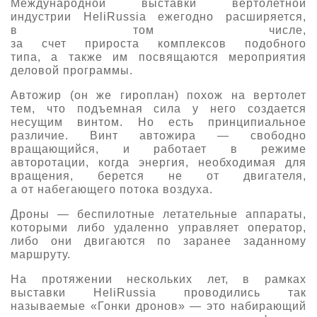
Международной выставки вертолетной
индустрии
HeliRussia
ежегодно расширяется,
О выставке
в том числе,
ограмма
Партнеры выставки
за счет
прироста
комплексов
подобного
типа,
а также
им посвящаются
мероприятия
астники
Крокус Экспо
деловой программы
.
Для участников
Автожир (он же
гироплан
) похож на вертолет
Даты будущих выставок
Для посетителей
Заявка на участие
тем, что подъемная сила у него создается
Для СМИ
несущим винтом. Но есть принципиальное
Место проведения HeliRussia
Документы
Заочное участие
различие. Винт автожира — свободно
Архив
Аккредитация прессы
вращающийся, и работает в режиме
Схема проезда
Контакты
Прилет на выставку
авторотации, когда энергия, необходимая для
Условия инфопартнёрства
вращения, берется не от двигателя,
Правила доступа и пребывания Крокус Экспо
Основные требования МВЦ «Крокус Экспо»
а от набегающего потока воздуха.
Положение об аккредитации
Дроны
—
беспилотные летательные аппараты,
которыми либо удаленно управляет оператор,
Публикации о выставке
либо они двигаются по заранее заданному
маршруту.
Пресс-релизы
На протяжении нескольких лет, в рамках
выставки
HeliRussia
проводились так
называемые «
Гонки
дронов
»
—
это
набирающий