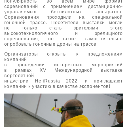
популярность во всем мире формат
соревнований с применением дистанционно-
управляемых беспилотных аппаратов.
Соревнования проходили на
специальной
гоночной трассе
. Посетители выставки могли
не только стать зрителями этого
высокотехнологичного и зрелищного
соревнования, но также самостоятельно
опробовать гоночные
дроны
на трассе.
Организаторы
открыты к предложениям
компаний
в проведении
интересных
мероприятий
в рамках
XV
Международной выставке
вертолетной
индустрии
HeliRussia
2022
,
и
приглашают
компании к участию
в качестве экспонентов
!