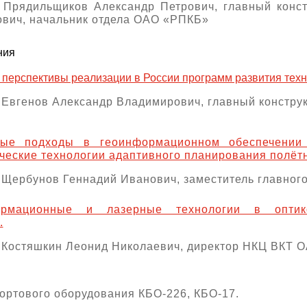
: Прядильщиков Александр Петрович, главный конс
вич, начальник отдела ОАО «РПКБ»
ния
 перспективы реализации в России программ развития те
 Евгенов Александр Владимирович, главный констр
ые подходы в геоинформационном обеспечении 
ческие технологии адаптивного планирования полёт
 Щербунов Геннадий Иванович, заместитель главног
ормационные и лазерные технологии в оптико
.
 Костяшкин Леонид Николаевич, директор НКЦ ВКТ 
ортового оборудования КБО-226, КБО-17.