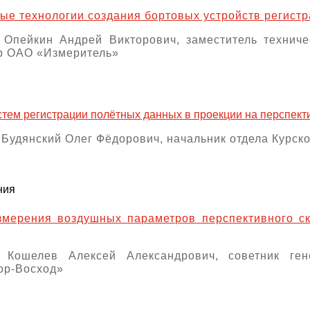
е технологии создания бортовых устройств регист
 Опейкин Андрей Викторович, заместитель техниче
р ОАО «Измеритель»
стем регистрации полётных данных в проекции на перспек
 Будянский Олег Фёдорович, начальник отдела Курс
ния
змерения воздушных параметров перспективного с
: Кошелев Алексей Александрович, советник ге
ор-Восход»