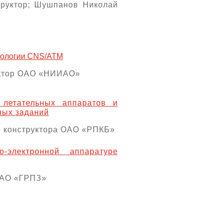
труктор; Шушпанов Николай
хнологии CNS/ATM
уктор ОАО «НИИАО»
летательных аппаратов и
ных заданий
о конструктора ОАО «РПКБ»
-электронной аппаратуре
ОАО «ГРПЗ»