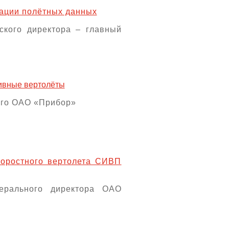
рации полётных данных
ского директора – главный
тивные вертолёты
кого ОАО «Прибор»
коростного вертолета СИВП
нерального директора ОАО