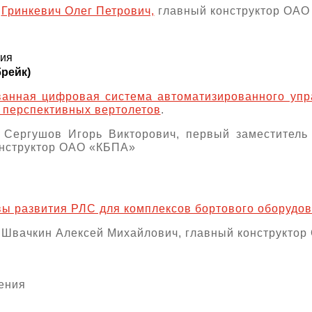
:
Гринкевич Олег Петрович,
главный конструктор ОАО
ния
рейк)
ванная цифровая система автоматизированного упр
 перспективных вертолетов
.
: Сергушов Игорь Викторович, первый заместитель
онструктор ОАО «КБПА»
ы развития РЛС для комплексов бортового оборудов
 Швачкин Алексей Михайлович, главный конструкто
ения