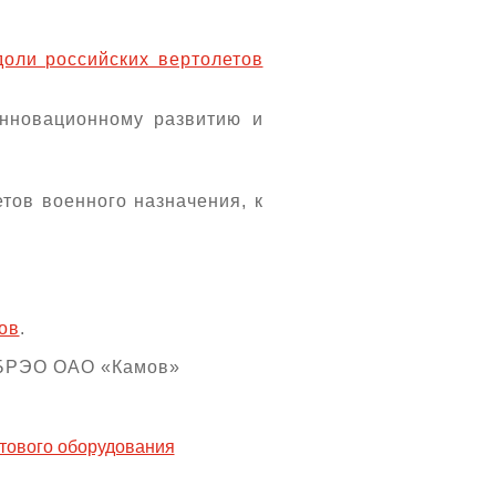
доли российских вертолетов
инновационному развитию и
тов военного назначения, к
ов
.
р БРЭО ОАО «Камов»
тового оборудования