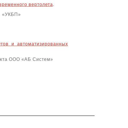
временного вертолета
.
О «УКБП»
етов и автоматизированных
екта ООО «АБ Систем»