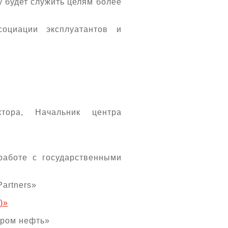
 будет служить целям более
социации эксплуатантов и
ктора, Начальник центра
 работе с государственными
artners»
)»
пром нефть»