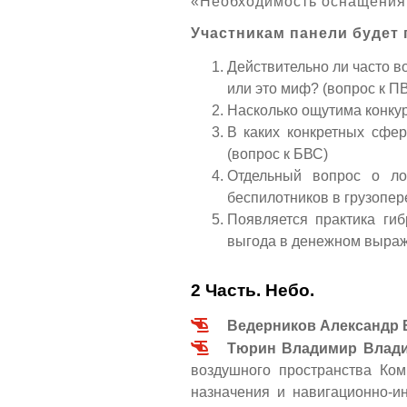
«Необходимость оснащения
Участникам панели будет
Действительно ли часто в
или это миф? (вопрос к П
Насколько ощутима конку
В каких конкретных сфер
(вопрос к БВС)
Отдельный вопрос о л
беспилотников в грузопере
Появляется практика ги
выгода в денежном выраж
2 Часть. Небо.
Ведерников Александр 
Тюрин Владимир Влад
воздушного пространства Ко
назначения и навигационно-и