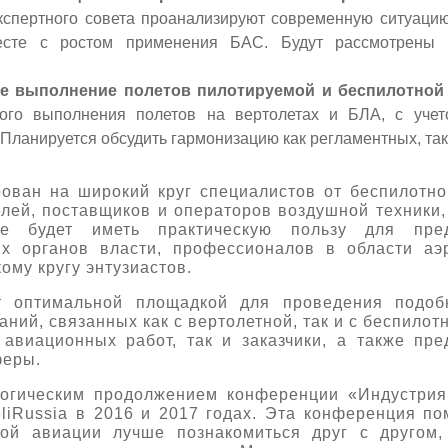
кспертного совета проанализируют современную ситуацию
есте с ростом применения БАС. Будут рассмотрены 
е выполнение полетов пилотируемой и беспилотной 
ого выполнения полетов на вертолетах и БЛА, с учет
Планируется обсудить гармонизацию как регламентных, так
ован на широкий круг специалистов от беспилотно
елей, поставщиков и операторов воздушной техники,
ие будет иметь практическую пользу для пред
х органов власти, профессионалов в области аэ
му кругу энтузиастов.
ет оптимальной площадкой для проведения подобн
аний, связанных как с вертолетной, так и с беспилот
авиационных работ, так и заказчики, а также пре
феры.
логическим продолжением конференции «Индустри
liRussia в 2016 и 2017 годах. Эта конференция п
ной авиации лучше познакомиться друг с другом,