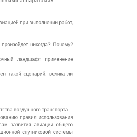
льными аппаратами»
авиацией при выполнении работ,
 произойдет никогда? Почему?
ночный ландшафт применение
ен такой сценарий, велика ли
нтства воздушного транспорта
вованию правил использования
сам развития авиации общего
ационной спутниковой системы