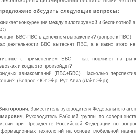
 лесопожарных формирований беспилотными летате
 предложено обсудить следующие вопросы:
озникает конкуренция между пилотируемой и беспилотной 
ВС)
ренция БВС-ПВС в денежном выражении? (вопрос к ПВС)
ах деятельности БВС вытеснят ПВС, а в каких этого не
огистике с применением БВС – как повлияет на ры
возках и когда это произойдет?
бридных авиакомпаний (ПВС+БВС). Насколько перспектив
ении? (Вопрос к Ют-Эйр, Рус-Авиа (Лайт-Эйр))
Викторович
, Заместитель руководителя Федерального аге
имирович
, Руководитель Рабочей группы по совершенст
миссии при Президенте Российской Федерации по вопро
нформационных технологий на основе глобальной навиг