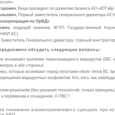
оссия»
торович
, Вице-президент по развитию бизнеса АО «ЮТэйр
ольевич,
Первый заместитель генерального директора АО
оскорпорация по ОрВД»
ович,
ведущий инженер ФГУП Государственный Научно
сНИИ АС)
, Заместитель Генерального директора, главный конструк
 предложено обсудить следующие вопросы:
тике возникают коллизии пересекающихся маршрутов БВС
 (вопрос в обе стороны)
мы, которые возникают перед пилотами обоих типов ВС п
азрешения маршрутных конфликтов: Кто, кого, как наблюдает
ским решениям (без указания технологий, только принципы
 к переменам и оснащению. А ПВС?
ее понимание взаимоприемлемого сценария, при ко
ное ИВП