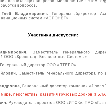
ния возникающих вопросов. Мероприятие в этом году
оработки вопросов.
 Глеб Владимирович,
Генеральныйдиректор Ас
х авиационных систем «АЭРОНЕТ»
Участники дискуссии:
адимирович
, Заместитель генерального дире
ий ООО «Кронштадт Беспилотные Системы»
 Генеральный директор ООО «ПТЕРО»
айлович
, Заместитель генерального директора по
сандровна
, Генеральный директор компании «J`son&P
 мире, перспективы развития грузовых дронов (ГБЛА
вич
, Руководитель проектов ООО «ИТСК», ПАО «Газ