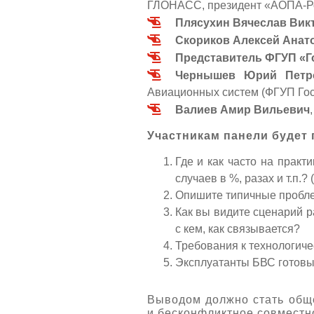
ГЛОНАСС, президент «АОПА-Р
Плясухин Вячеслав Вик
Скориков Алексей Анат
Представитель ФГУП «Г
Чернышев Юрий Петр
Авиационных систем (ФГУП Го
Валиев Амир Вильевич
Участникам панели будет
Где и как часто на прак
случаев в %, разах и т.п.?
Опишите типичные пробле
Как вы видите сценарий р
с кем, как связывается?
Требования к технологиче
Эксплуатанты БВС готовы
Выводом должно стать общ
и бесконфликтное совмест