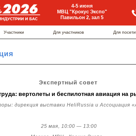
4-5 июня
МВЦ "Крокус Экспо"
Павильон 2, зал 5
Участники
Для участников
Для посети
ция
Экспертный совет
труда: вертолеты и беспилотная авиация на ры
торы:
дирекция выставки
HeliRussia
и
Ассоциация 
25 мая, 10:00 — 13:00