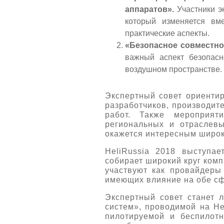
аппаратов».
Участники э
который изменяется вм
практические аспекты.
«Безопасное совместно
важный аспект безопасн
воздушном пространстве. 
Экспертный совет ориентир
разработчиков, производит
работ. Также мероприят
региональных и отраслевы
окажется интересным широко
HeliRussia 2018 выступа
собирает широкий круг комп
участвуют как провайдеры 
имеющих влияние на обе с
Экспертный совет станет 
систем», проводимой на He
пилотируемой и беспилот