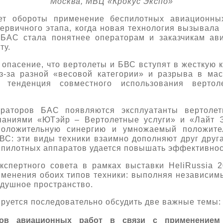
Москва, МВЦ «Крокус Экспо»
ет обороты применение беспилотных авиационны
первичного этапа, когда новая технология вызывала
 БАС стала понятнее операторам и заказчикам ави
ту.
опасение, что вертолеты и БВС вступят в жесткую 
з-за разной «весовой категории» и разрыва в ма
ь тенденция совместного использования верто
раторов БАС появляются эксплуатанты вертолет
паниями «ЮТэйр – Вертолетные услуги» и «Лайт Э
положительную синергию и умножаемый положит
ВС: эти виды техники взаимно дополняют друг друга
спилотных аппаратов удается повышать эффективнос
кспертного совета в рамках выставки HeliRussia 
менения обоих типов техники: выполняя независим
здушное пространство.
ируется последовательно обсудить две важные темы:
ов авиационных работ в связи с применением 