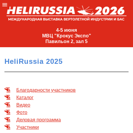
4-
5
4-5 июня
МВЦ "Крокус Экспо"
июня
Павильон 2, зал 5
МВЦ
"Крокус
HeliRussia 2025
Экспо"
Павильон
2,
зал
Благодарности участников
5
Каталог
+7
Видео
(495)
Фото
477-
Деловая программа
33-81
Участники
nguage