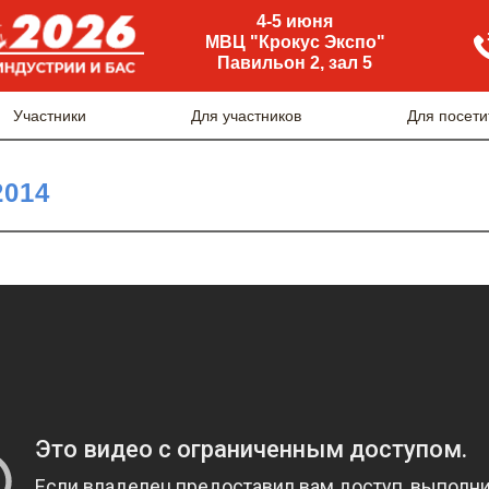
4-5 июня
МВЦ "Крокус Экспо"
Павильон 2, зал 5
Участники
Для участников
Для посети
2014