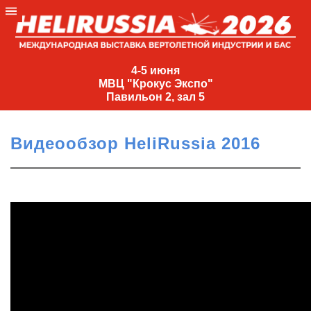
4-
5
4-5 июня
МВЦ "Крокус Экспо"
июня
Павильон 2, зал 5
МВЦ
"Крокус
Видеообзор HeliRussia 2016
Экспо"
Павильон
2,
зал
5
+7
(495)
477-
33-81
nguage