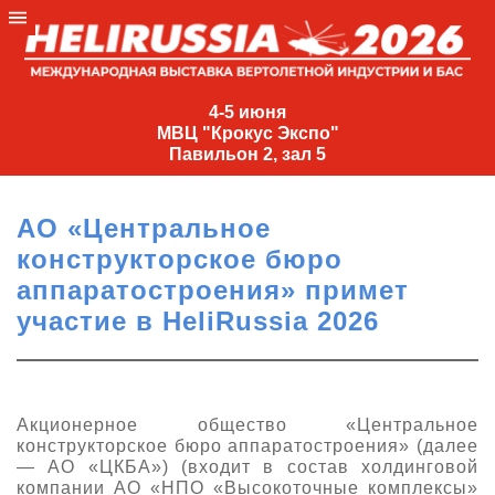
4-
5
4-5 июня
МВЦ "Крокус Экспо"
июня
Павильон 2, зал 5
МВЦ
"Крокус
АО «Центральное
Экспо"
конструкторское бюро
Павильон
аппаратостроения» примет
2,
участие в HeliRussia 2026
зал
5
+7
(495)
Акционерное общество «Центральное
477-
конструкторское бюро аппаратостроения» (далее
33-81
— АО «ЦКБА») (входит в состав холдинговой
nguage
компании АО «НПО «Высокоточные комплексы»