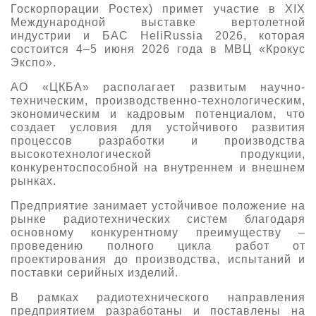
Госкорпорации Ростех) примет участие в XIX
О выставке
Международной выставке вертолетной
индустрии и БАС HeliRussia 2026, которая
ограмма
Партнеры выставки
состоится 4–5 июня 2026 года в МВЦ «Крокус
астники
Экспо».
Крокус Экспо
Для участников
АО «ЦКБА» располагает развитым научно-
Даты будущих выставок
Для посетителей
техническим, производственно-технологическим,
Заявка на участие
экономическим и кадровым потенциалом, что
Для СМИ
Место проведения HeliRussia
Документы
создает условия для устойчивого развития
Заочное участие
процессов разработки и производства
Архив
Аккредитация прессы
Схема проезда
высокотехнологической продукции,
Контакты
Прилет на выставку
конкурентоспособной на внутреннем и внешнем
Условия инфопартнёрства
Правила доступа и пребывания Крокус Экспо
рынках.
Основные требования МВЦ «Крокус Экспо»
Положение об аккредитации
Предприятие занимает устойчивое положение на
рынке радиотехнических систем благодаря
Публикации о выставке
основному конкурентному преимуществу –
проведению полного цикла работ от
Пресс-релизы
проектирования до производства, испытаний и
поставки серийных изделий.
В рамках радиотехнического направления
предприятием разработаны и поставлены на