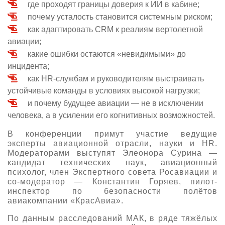
где проходят границы доверия к ИИ в кабине;
почему усталость становится системным риском;
как адаптировать CRM к реалиям вертолетной
авиации;
какие ошибки остаются «невидимыми» до
инцидента;
как HR-службам и руководителям выстраивать
устойчивые команды в условиях высокой нагрузки;
и почему будущее авиации — не в исключении
человека, а в усилении его когнитивных возможностей.
В конференции примут участие ведущие
эксперты авиационной отрасли, науки и HR.
Модераторами выступят Элеонора Сурина —
кандидат технических наук, авиационный
психолог, член Экспертного совета Росавиации и
со-модератор — Константин Горяев, пилот-
инспектор по безопасности полётов
авиакомпании «КрасАвиа».
По данным расследований МАК, в ряде тяжёлых