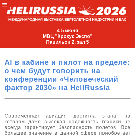
4-
5
4-5 июня
МВЦ "Крокус Экспо"
июня
Павильон 2, зал 5
МВЦ
"Крокус
AI в кабине и пилот на пределе:
Экспо"
о чем будут говорить на
Павильон
конференции «Человеческий
2,
фактор 2030» на HeliRussia
зал
5
+7
(495)
Современная авиация достигла этапа, на
477-
котором даже высокая надежность техники не
33-81
всегда гарантирует безопасность полетов. Все
nguage
большее значение в данной сфере приобретает