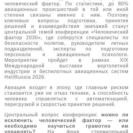
человеческий фактор. По статистике, до 80%
О выставке
авиационных происшествий в той или иной
степени связаны именно с ним. Поэтому
ограмма
Партнеры выставки
ключевые вопросы подготовки, принятия
астники
решений и взаимодействия экипажей станут
Крокус Экспо
центральной темой конференции «Человеческий
Для участников
фактор 2030», где соберутся специалисты по
Даты будущих выставок
Для посетителей
Заявка на участие
безопасности полетов, руководители летных
подразделений, эксперты по подготовке
Для СМИ
Место проведения HeliRussia
Документы
персонала и авиационные психологи.
Заочное участие
Архив
Аккредитация прессы
Мероприятие пройдет в рамках XIX
Схема проезда
Контакты
Международной выставки вертолетной
Прилет на выставку
индустрии и беспилотных авиационных систем
Условия инфопартнёрства
Правила доступа и пребывания Крокус Экспо
HeliRussia 2026.
Основные требования МВЦ «Крокус Экспо»
Положение об аккредитации
Авиация входит в эпоху, где главным риском
становится уже не отказ техники, а способность
Публикации о выставке
человека справляться с автоматизацией,
перегрузкой и скоростью принятия решений.
Пресс-релизы
Центральный вопрос конференции:
можно ли
исключить человеческий фактор — или
необходимо научиться грамотно им
управлять?
На фоне стремительной