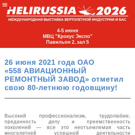
4-
5
4-5 июня
МВЦ "Крокус Экспо"
июня
Павильон 2, зал 5
МВЦ
"Крокус
26 июня 2021 года ОАО
Экспо"
«558 АВИАЦИОННЫЙ
Павильон
РЕМОНТНЫЙ ЗАВОД» отметил
2,
свою 80-летнюю годовщину!
зал
5
+7
(495)
Высокий профессионализм, трудолюбие,
477-
преданность делу и преемственность
33-81
поколений — все это неотъемлемая часть
nguage
многолетней успешной деятельности