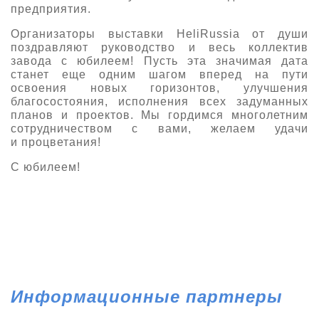
предприятия.
О выставке
Организаторы выставки HeliRussia от души
ограмма
Партнеры выставки
поздравляют руководство и весь коллектив
астники
завода с юбилеем! Пусть эта значимая дата
Крокус Экспо
станет еще одним шагом вперед на пути
Для участников
освоения новых горизонтов, улучшения
Даты будущих выставок
Для посетителей
благосостояния, исполнения всех задуманных
Заявка на участие
планов и проектов. Мы гордимся многолетним
Для СМИ
Место проведения HeliRussia
Документы
сотрудничеством с вами, желаем удачи
Заочное участие
и процветания!
Архив
Аккредитация прессы
Схема проезда
Контакты
Прилет на выставку
С юбилеем!
Условия инфопартнёрства
Правила доступа и пребывания Крокус Экспо
Основные требования МВЦ «Крокус Экспо»
Положение об аккредитации
Публикации о выставке
Пресс-релизы
Информационные партнеры