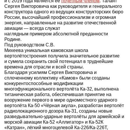
и с 2019 года является ее
почетным членом
. Талант
Сергея Викторовича как руководителя и генерального
О выставке
конструктора одного из ведущих конструкторских бюро
ограмма
Партнеры выставки
России, высочайший профессионализм и огромная
энергия, направленные на развитие отечественной
астники
авиации — всегда служат
Крокус Экспо
Для участников
наглядным примером абсолютной преданности
Родине.
Даты будущих выставок
Для посетителей
Заявка на участие
Под руководством С.В.
Для СМИ
Место проведения HeliRussia
Михеева уникальная камовская школа
Документы
Заочное участие
вертолётостроения получила значительное развитие
Архив
Аккредитация прессы
и сумела сохранить свой потенциал в труднейшие
Схема проезда
Контакты
Прилет на выставку
времена для отрасли и всей страны.
Условия инфопартнёрства
Благодаря усилиям Сергея Викторовича и
Правила доступа и пребывания Крокус Экспо
Основные требования МВЦ «Крокус Экспо»
сплоченному коллективу «Камов» были созданы
Положение об аккредитации
конкурентоспособные модификации
многофункционального вертолёта Ка-32, выполнена
Публикации о выставке
титаническая работа, обеспечившая принятие на
вооружение первого в мире одноместного ударного
вертолёта Ка-50 «Чёрная акула», разработан вертолёт
Пресс-релизы
радиолокационного дозора Ка-31, созданы новые
разведывательно-ударные вертолёты для армейской и
морской авиации Ка-52 «Аллигатор» и Ка-52К
«Катран», лёгкий многоцелевой Ка-226/Ка-226Т,