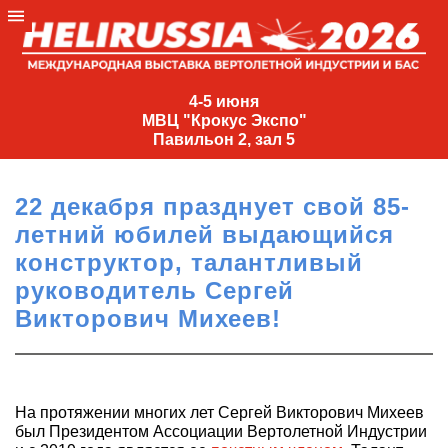
4-
5
4-5 июня
МВЦ "Крокус Экспо"
июня
Павильон 2, зал 5
МВЦ
"Крокус
22 декабря празднует свой 85-
Экспо"
летний юбилей выдающийся
Павильон
конструктор, талантливый
2,
руководитель Сергей
зал
Викторович Михеев!
5
+7
(495)
477-
33-81
На протяжении многих лет Сергей Викторович Михеев
был Президентом Ассоциации Вертолетной Индустрии
nguage