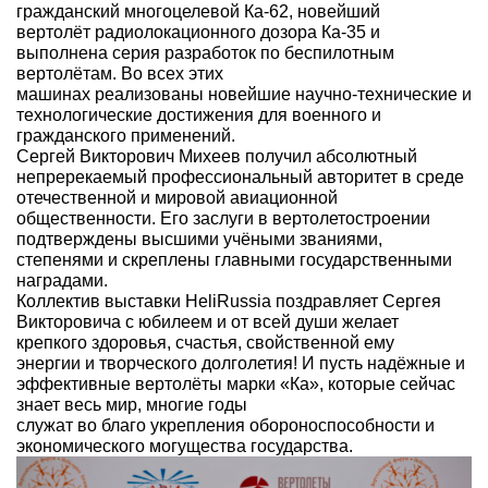
гражданский многоцелевой Ка-62, новейший
вертолёт радиолокационного дозора Ка-35 и
выполнена серия разработок по беспилотным
вертолётам. Во всех этих
машинах реализованы новейшие научно-технические и
технологические достижения для военного и
гражданского применений.
Сергей Викторович Михеев получил абсолютный
непререкаемый профессиональный авторитет в среде
отечественной и мировой авиационной
общественности. Его заслуги в вертолетостроении
подтверждены высшими учёными званиями,
степенями и скреплены главными государственными
наградами.
Коллектив выставки HeliRussia поздравляет Сергея
Викторовича с юбилеем и от всей души желает
крепкого здоровья, счастья, свойственной ему
энергии и творческого долголетия! И пусть надёжные и
эффективные вертолёты марки «Ка», которые сейчас
знает весь мир, многие годы
служат во благо укрепления обороноспособности и
экономического могущества государства.