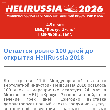
4-
5
4-5 июня
МВЦ "Крокус Экспо"
июня
Павильон 2, зал 5
МВЦ
"Крокус
Остается ровно 100 дней до
Экспо"
открытия HeliRussia 2018
Павильон
2,
зал
5
До открытия 11-й Международной выставки
вертолетной индустрии
HeliRussia 2018
осталось
+7
100 дней – мероприятие
стартует 24 мая в
(495)
Москве
в МВЦ «Крокус Экспо» и пройдет в
477-
течение трех дней. Ежегодно выставка
33-81
демонстрирует полный спектр продукции и услуг
nguage
вертолетной индустрии, знакомит с новыми